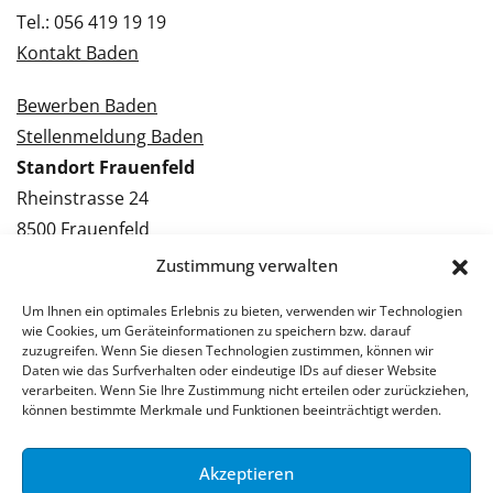
Tel.: 056 419 19 19
Kontakt Baden
Bewerben Baden
Stellenmeldung Baden
Standort Frauenfeld
Rheinstrasse 24
8500 Frauenfeld
Tel.: 052 224 09 09
Zustimmung verwalten
Kontakt Frauenfeld
Um Ihnen ein optimales Erlebnis zu bieten, verwenden wir Technologien
wie Cookies, um Geräteinformationen zu speichern bzw. darauf
Bewerben Frauenfeld
zuzugreifen. Wenn Sie diesen Technologien zustimmen, können wir
Daten wie das Surfverhalten oder eindeutige IDs auf dieser Website
Stellenmeldung Frauenfeld
verarbeiten. Wenn Sie Ihre Zustimmung nicht erteilen oder zurückziehen,
können bestimmte Merkmale und Funktionen beeinträchtigt werden.
Akzeptieren
© 2026 Stellenpartner AG