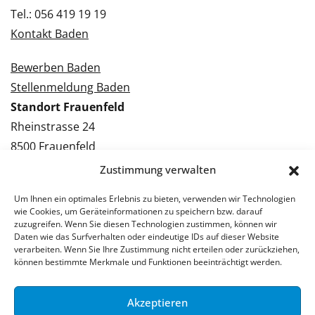
Tel.: 056 419 19 19
Kontakt Baden
Bewerben Baden
Stellenmeldung Baden
Standort Frauenfeld
Rheinstrasse 24
8500 Frauenfeld
Tel.: 052 224 09 09
Zustimmung verwalten
Kontakt Frauenfeld
Um Ihnen ein optimales Erlebnis zu bieten, verwenden wir Technologien
wie Cookies, um Geräteinformationen zu speichern bzw. darauf
Bewerben Frauenfeld
zuzugreifen. Wenn Sie diesen Technologien zustimmen, können wir
Daten wie das Surfverhalten oder eindeutige IDs auf dieser Website
Stellenmeldung Frauenfeld
verarbeiten. Wenn Sie Ihre Zustimmung nicht erteilen oder zurückziehen,
können bestimmte Merkmale und Funktionen beeinträchtigt werden.
Akzeptieren
© 2026 Stellenpartner AG