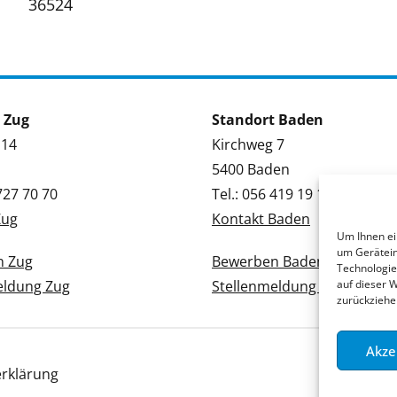
36524
 Zug
Standort Baden
 14
Kirchweg 7
5400 Baden
 727 70 70
Tel.: 056 419 19 19
Zug
Kontakt Baden
Um Ihnen ei
um Gerätein
n Zug
Bewerben Baden
Technologie
eldung Zug
Stellenmeldung Baden
auf dieser 
zurückziehe
Akze
rklärung