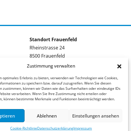
Standort Frauenfeld
Rheinstrasse 24
8500 Frauenfeld
Tel.: 052 224 09 09
Zustimmung verwalten
Kontakt Frauenfeld
n optimales Erlebnis zu bieten, verwenden wir Technologien wie Cookies,
formationen zu speichern bzw. darauf zuzugreifen. Wenn Sie diesen
Bewerben Frauenfeld
n zustimmen, können wir Daten wie das Surfverhalten oder eindeutige IDs
Stellenmeldung Frauenfeld
Website verarbeiten. Wenn Sie Ihre Zustimmung nicht erteilen oder
n, können bestimmte Merkmale und Funktionen beeinträchtigt werden.
ptieren
Ablehnen
Einstellungen ansehen
Cookie-Richtlinie
Datenschutzerklärung
Impressum