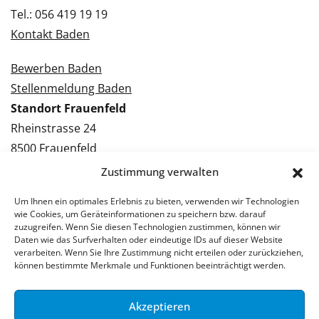
Tel.: 056 419 19 19
Kontakt Baden
Bewerben Baden
Stellenmeldung Baden
Standort Frauenfeld
Rheinstrasse 24
8500 Frauenfeld
Tel.: 052 224 09 09
Zustimmung verwalten
Kontakt Frauenfeld
Um Ihnen ein optimales Erlebnis zu bieten, verwenden wir Technologien
wie Cookies, um Geräteinformationen zu speichern bzw. darauf
Bewerben Frauenfeld
zuzugreifen. Wenn Sie diesen Technologien zustimmen, können wir
Daten wie das Surfverhalten oder eindeutige IDs auf dieser Website
Stellenmeldung Frauenfeld
verarbeiten. Wenn Sie Ihre Zustimmung nicht erteilen oder zurückziehen,
können bestimmte Merkmale und Funktionen beeinträchtigt werden.
Akzeptieren
© 2026 Stellenpartner AG