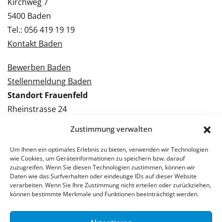
Kirchweg 7
5400 Baden
Tel.: 056 419 19 19
Kontakt Baden
Bewerben Baden
Stellenmeldung Baden
Standort Frauenfeld
Rheinstrasse 24
8500 Frauenfeld
Zustimmung verwalten
Tel.: 052 224 09 09
Kontakt Frauenfeld
Um Ihnen ein optimales Erlebnis zu bieten, verwenden wir Technologien
wie Cookies, um Geräteinformationen zu speichern bzw. darauf
zuzugreifen. Wenn Sie diesen Technologien zustimmen, können wir
Bewerben Frauenfeld
Daten wie das Surfverhalten oder eindeutige IDs auf dieser Website
verarbeiten. Wenn Sie Ihre Zustimmung nicht erteilen oder zurückziehen,
Stellenmeldung Frauenfeld
können bestimmte Merkmale und Funktionen beeinträchtigt werden.