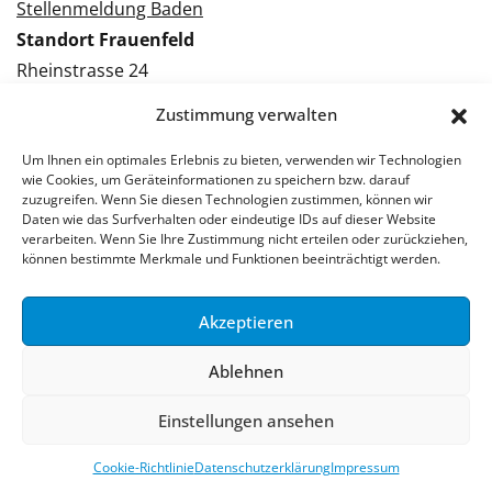
Stellenmeldung Baden
Standort Frauenfeld
Rheinstrasse 24
8500 Frauenfeld
Zustimmung verwalten
Tel.: 052 224 09 09
Kontakt Frauenfeld
Um Ihnen ein optimales Erlebnis zu bieten, verwenden wir Technologien
wie Cookies, um Geräteinformationen zu speichern bzw. darauf
zuzugreifen. Wenn Sie diesen Technologien zustimmen, können wir
Bewerben Frauenfeld
Daten wie das Surfverhalten oder eindeutige IDs auf dieser Website
verarbeiten. Wenn Sie Ihre Zustimmung nicht erteilen oder zurückziehen,
Stellenmeldung Frauenfeld
können bestimmte Merkmale und Funktionen beeinträchtigt werden.
Akzeptieren
© 2026 Stellenpartner AG
Ablehnen
Impressum
Datenschutzerklärung
Einstellungen ansehen
Cookie-Richtlinie
Datenschutzerklärung
Impressum