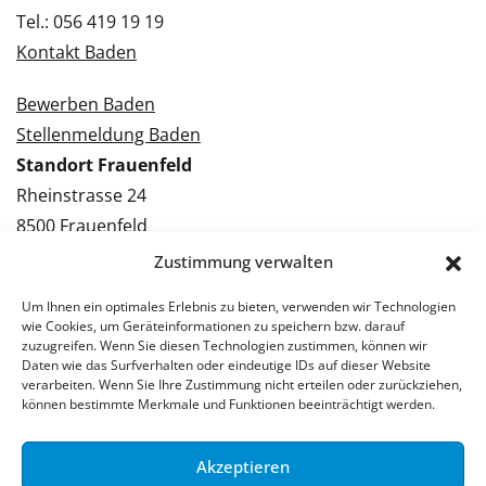
Tel.: 056 419 19 19
Kontakt Baden
Bewerben Baden
Stellenmeldung Baden
Standort Frauenfeld
Rheinstrasse 24
8500 Frauenfeld
Tel.: 052 224 09 09
Zustimmung verwalten
Kontakt Frauenfeld
Um Ihnen ein optimales Erlebnis zu bieten, verwenden wir Technologien
wie Cookies, um Geräteinformationen zu speichern bzw. darauf
Bewerben Frauenfeld
zuzugreifen. Wenn Sie diesen Technologien zustimmen, können wir
Daten wie das Surfverhalten oder eindeutige IDs auf dieser Website
Stellenmeldung Frauenfeld
verarbeiten. Wenn Sie Ihre Zustimmung nicht erteilen oder zurückziehen,
können bestimmte Merkmale und Funktionen beeinträchtigt werden.
Akzeptieren
© 2026 Stellenpartner AG