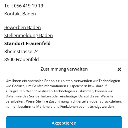
Tel.: 056 419 19 19
Kontakt Baden
Bewerben Baden
Stellenmeldung Baden
Standort Frauenfeld
Rheinstrasse 24
8500 Frauenfeld
Tel.: 052 224 09 09
Zustimmung verwalten
Kontakt Frauenfeld
Um Ihnen ein optimales Erlebnis zu bieten, verwenden wir Technologien
wie Cookies, um Geräteinformationen zu speichern bzw. darauf
Bewerben Frauenfeld
zuzugreifen. Wenn Sie diesen Technologien zustimmen, können wir
Daten wie das Surfverhalten oder eindeutige IDs auf dieser Website
Stellenmeldung Frauenfeld
verarbeiten. Wenn Sie Ihre Zustimmung nicht erteilen oder zurückziehen,
können bestimmte Merkmale und Funktionen beeinträchtigt werden.
Akzeptieren
© 2026 Stellenpartner AG