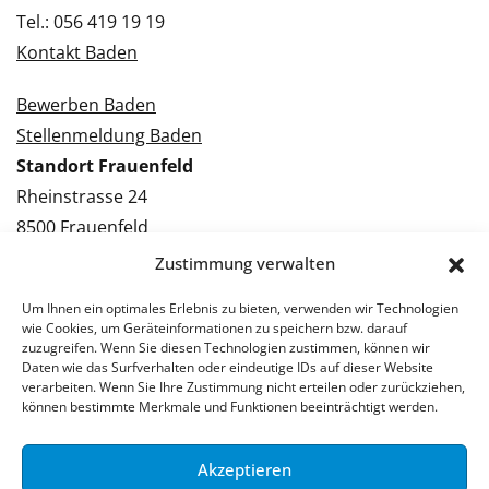
Tel.: 056 419 19 19
Kontakt Baden
Bewerben Baden
Stellenmeldung Baden
Standort Frauenfeld
Rheinstrasse 24
8500 Frauenfeld
Tel.: 052 224 09 09
Zustimmung verwalten
Kontakt Frauenfeld
Um Ihnen ein optimales Erlebnis zu bieten, verwenden wir Technologien
wie Cookies, um Geräteinformationen zu speichern bzw. darauf
Bewerben Frauenfeld
zuzugreifen. Wenn Sie diesen Technologien zustimmen, können wir
Daten wie das Surfverhalten oder eindeutige IDs auf dieser Website
Stellenmeldung Frauenfeld
verarbeiten. Wenn Sie Ihre Zustimmung nicht erteilen oder zurückziehen,
können bestimmte Merkmale und Funktionen beeinträchtigt werden.
Akzeptieren
© 2026 Stellenpartner AG