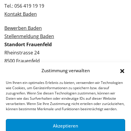
Tel.: 056 419 19 19
Kontakt Baden
Bewerben Baden
Stellenmeldung Baden
Standort Frauenfeld
Rheinstrasse 24
8500 Frauenfeld
Tel.: 052 224 09 09
Zustimmung verwalten
Kontakt Frauenfeld
Um Ihnen ein optimales Erlebnis zu bieten, verwenden wir Technologien
wie Cookies, um Geräteinformationen zu speichern bzw. darauf
Bewerben Frauenfeld
zuzugreifen. Wenn Sie diesen Technologien zustimmen, können wir
Daten wie das Surfverhalten oder eindeutige IDs auf dieser Website
Stellenmeldung Frauenfeld
verarbeiten. Wenn Sie Ihre Zustimmung nicht erteilen oder zurückziehen,
können bestimmte Merkmale und Funktionen beeinträchtigt werden.
Akzeptieren
© 2026 Stellenpartner AG