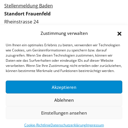
Stellenmeldung Baden
Standort Frauenfeld
Rheinstrasse 24
8500 Frauenfeld
Zustimmung verwalten
Tel.: 052 224 09 09
Kontakt Frauenfeld
Um Ihnen ein optimales Erlebnis zu bieten, verwenden wir Technologien
wie Cookies, um Geräteinformationen zu speichern bzw. darauf
zuzugreifen. Wenn Sie diesen Technologien zustimmen, können wir
Bewerben Frauenfeld
Daten wie das Surfverhalten oder eindeutige IDs auf dieser Website
verarbeiten. Wenn Sie Ihre Zustimmung nicht erteilen oder zurückziehen,
Stellenmeldung Frauenfeld
können bestimmte Merkmale und Funktionen beeinträchtigt werden.
Akzeptieren
© 2026 Stellenpartner AG
Ablehnen
Impressum
Datenschutzerklärung
Einstellungen ansehen
Cookie-Richtlinie
Datenschutzerklärung
Impressum