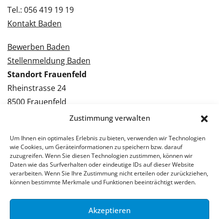
Tel.: 056 419 19 19
Kontakt Baden
Bewerben Baden
Stellenmeldung Baden
Standort Frauenfeld
Rheinstrasse 24
8500 Frauenfeld
Tel.: 052 224 09 09
Zustimmung verwalten
Kontakt Frauenfeld
Um Ihnen ein optimales Erlebnis zu bieten, verwenden wir Technologien
wie Cookies, um Geräteinformationen zu speichern bzw. darauf
Bewerben Frauenfeld
zuzugreifen. Wenn Sie diesen Technologien zustimmen, können wir
Daten wie das Surfverhalten oder eindeutige IDs auf dieser Website
Stellenmeldung Frauenfeld
verarbeiten. Wenn Sie Ihre Zustimmung nicht erteilen oder zurückziehen,
können bestimmte Merkmale und Funktionen beeinträchtigt werden.
Akzeptieren
© 2026 Stellenpartner AG