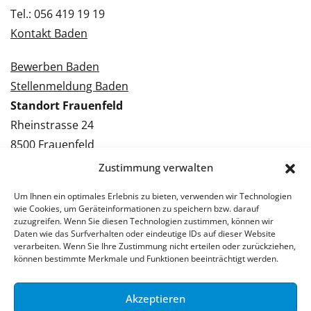
Tel.: 056 419 19 19
Kontakt Baden
Bewerben Baden
Stellenmeldung Baden
Standort Frauenfeld
Rheinstrasse 24
8500 Frauenfeld
Tel.: 052 224 09 09
Zustimmung verwalten
Kontakt Frauenfeld
Um Ihnen ein optimales Erlebnis zu bieten, verwenden wir Technologien
wie Cookies, um Geräteinformationen zu speichern bzw. darauf
Bewerben Frauenfeld
zuzugreifen. Wenn Sie diesen Technologien zustimmen, können wir
Daten wie das Surfverhalten oder eindeutige IDs auf dieser Website
Stellenmeldung Frauenfeld
verarbeiten. Wenn Sie Ihre Zustimmung nicht erteilen oder zurückziehen,
können bestimmte Merkmale und Funktionen beeinträchtigt werden.
Akzeptieren
© 2026 Stellenpartner AG