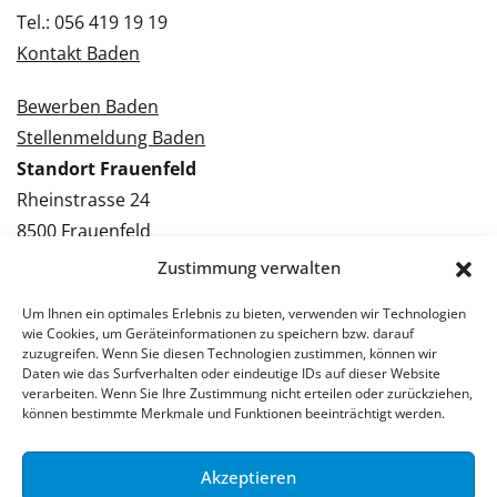
Tel.: 056 419 19 19
Kontakt Baden
Bewerben Baden
Stellenmeldung Baden
Standort Frauenfeld
Rheinstrasse 24
8500 Frauenfeld
Tel.: 052 224 09 09
Zustimmung verwalten
Kontakt Frauenfeld
Um Ihnen ein optimales Erlebnis zu bieten, verwenden wir Technologien
wie Cookies, um Geräteinformationen zu speichern bzw. darauf
Bewerben Frauenfeld
zuzugreifen. Wenn Sie diesen Technologien zustimmen, können wir
Daten wie das Surfverhalten oder eindeutige IDs auf dieser Website
Stellenmeldung Frauenfeld
verarbeiten. Wenn Sie Ihre Zustimmung nicht erteilen oder zurückziehen,
können bestimmte Merkmale und Funktionen beeinträchtigt werden.
Akzeptieren
© 2026 Stellenpartner AG