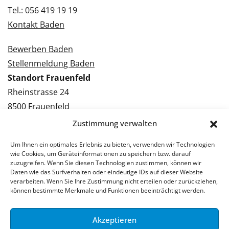
Tel.: 056 419 19 19
Kontakt Baden
Bewerben Baden
Stellenmeldung Baden
Standort Frauenfeld
Rheinstrasse 24
8500 Frauenfeld
Tel.: 052 224 09 09
Zustimmung verwalten
Kontakt Frauenfeld
Um Ihnen ein optimales Erlebnis zu bieten, verwenden wir Technologien
wie Cookies, um Geräteinformationen zu speichern bzw. darauf
Bewerben Frauenfeld
zuzugreifen. Wenn Sie diesen Technologien zustimmen, können wir
Daten wie das Surfverhalten oder eindeutige IDs auf dieser Website
Stellenmeldung Frauenfeld
verarbeiten. Wenn Sie Ihre Zustimmung nicht erteilen oder zurückziehen,
können bestimmte Merkmale und Funktionen beeinträchtigt werden.
Akzeptieren
© 2026 Stellenpartner AG