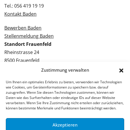
Tel.: 056 419 19 19
Kontakt Baden
Bewerben Baden
Stellenmeldung Baden
Standort Frauenfeld
Rheinstrasse 24
8500 Frauenfeld
Tel.: 052 224 09 09
Zustimmung verwalten
Kontakt Frauenfeld
Um Ihnen ein optimales Erlebnis zu bieten, verwenden wir Technologien
wie Cookies, um Geräteinformationen zu speichern bzw. darauf
Bewerben Frauenfeld
zuzugreifen. Wenn Sie diesen Technologien zustimmen, können wir
Daten wie das Surfverhalten oder eindeutige IDs auf dieser Website
Stellenmeldung Frauenfeld
verarbeiten. Wenn Sie Ihre Zustimmung nicht erteilen oder zurückziehen,
können bestimmte Merkmale und Funktionen beeinträchtigt werden.
Akzeptieren
© 2026 Stellenpartner AG