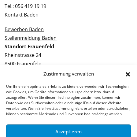
Tel.: 056 419 19 19
Kontakt Baden
Bewerben Baden
Stellenmeldung Baden
Standort Frauenfeld
Rheinstrasse 24
8500 Frauenfeld
Tel.: 052 224 09 09
Zustimmung verwalten
Kontakt Frauenfeld
Um Ihnen ein optimales Erlebnis zu bieten, verwenden wir Technologien
wie Cookies, um Geräteinformationen zu speichern bzw. darauf
Bewerben Frauenfeld
zuzugreifen. Wenn Sie diesen Technologien zustimmen, können wir
Daten wie das Surfverhalten oder eindeutige IDs auf dieser Website
Stellenmeldung Frauenfeld
verarbeiten. Wenn Sie Ihre Zustimmung nicht erteilen oder zurückziehen,
können bestimmte Merkmale und Funktionen beeinträchtigt werden.
Akzeptieren
© 2026 Stellenpartner AG