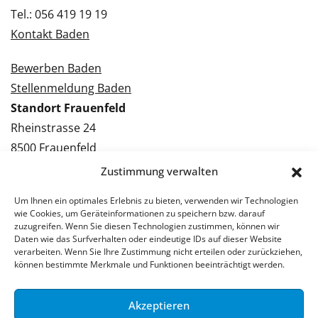
Tel.: 056 419 19 19
Kontakt Baden
Bewerben Baden
Stellenmeldung Baden
Standort Frauenfeld
Rheinstrasse 24
8500 Frauenfeld
Tel.: 052 224 09 09
Zustimmung verwalten
Kontakt Frauenfeld
Um Ihnen ein optimales Erlebnis zu bieten, verwenden wir Technologien
wie Cookies, um Geräteinformationen zu speichern bzw. darauf
Bewerben Frauenfeld
zuzugreifen. Wenn Sie diesen Technologien zustimmen, können wir
Daten wie das Surfverhalten oder eindeutige IDs auf dieser Website
Stellenmeldung Frauenfeld
verarbeiten. Wenn Sie Ihre Zustimmung nicht erteilen oder zurückziehen,
können bestimmte Merkmale und Funktionen beeinträchtigt werden.
Akzeptieren
© 2026 Stellenpartner AG