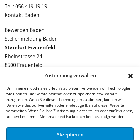
Tel.: 056 419 19 19
Kontakt Baden
Bewerben Baden
Stellenmeldung Baden
Standort Frauenfeld
Rheinstrasse 24
8500 Frauenfeld
Tel.: 052 224 09 09
Zustimmung verwalten
Kontakt Frauenfeld
Um Ihnen ein optimales Erlebnis zu bieten, verwenden wir Technologien
wie Cookies, um Geräteinformationen zu speichern bzw. darauf
Bewerben Frauenfeld
zuzugreifen. Wenn Sie diesen Technologien zustimmen, können wir
Daten wie das Surfverhalten oder eindeutige IDs auf dieser Website
Stellenmeldung Frauenfeld
verarbeiten. Wenn Sie Ihre Zustimmung nicht erteilen oder zurückziehen,
können bestimmte Merkmale und Funktionen beeinträchtigt werden.
Akzeptieren
© 2026 Stellenpartner AG