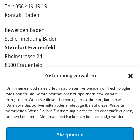
Tel.: 056 419 19 19
Kontakt Baden
Bewerben Baden
Stellenmeldung Baden
Standort Frauenfeld
Rheinstrasse 24
8500 Frauenfeld
Tel.: 052 224 09 09
Zustimmung verwalten
Kontakt Frauenfeld
Um Ihnen ein optimales Erlebnis zu bieten, verwenden wir Technologien
wie Cookies, um Geräteinformationen zu speichern bzw. darauf
Bewerben Frauenfeld
zuzugreifen. Wenn Sie diesen Technologien zustimmen, können wir
Daten wie das Surfverhalten oder eindeutige IDs auf dieser Website
Stellenmeldung Frauenfeld
verarbeiten. Wenn Sie Ihre Zustimmung nicht erteilen oder zurückziehen,
können bestimmte Merkmale und Funktionen beeinträchtigt werden.
Akzeptieren
© 2026 Stellenpartner AG