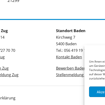
21299
 Zug
Standort Baden
 14
Kirchweg 7
5400 Baden
 727 70 70
Tel.: 056 419 19 19
Zug
Kontakt Baden
Um Ihnen ei
um Gerätein
n Zug
Bewerben Baden
Technologie
eldung Zug
Stellenmeldung Baden
auf dieser 
zurückziehe
Akze
rklärung