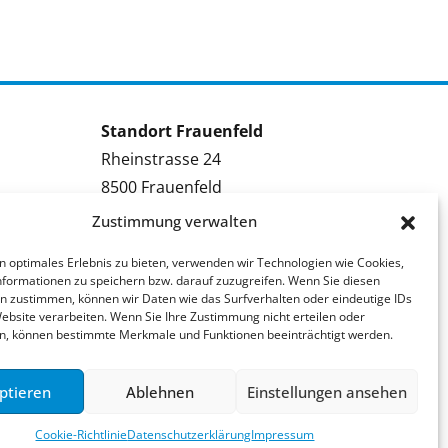
Standort Frauenfeld
Rheinstrasse 24
8500 Frauenfeld
Tel.: 052 224 09 09
Zustimmung verwalten
Kontakt Frauenfeld
n optimales Erlebnis zu bieten, verwenden wir Technologien wie Cookies,
formationen zu speichern bzw. darauf zuzugreifen. Wenn Sie diesen
Bewerben Frauenfeld
n zustimmen, können wir Daten wie das Surfverhalten oder eindeutige IDs
Stellenmeldung Frauenfeld
Website verarbeiten. Wenn Sie Ihre Zustimmung nicht erteilen oder
n, können bestimmte Merkmale und Funktionen beeinträchtigt werden.
ptieren
Ablehnen
Einstellungen ansehen
Cookie-Richtlinie
Datenschutzerklärung
Impressum