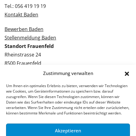
Tel.: 056 419 19 19
Kontakt Baden
Bewerben Baden
Stellenmeldung Baden
Standort Frauenfeld
Rheinstrasse 24
8500 Frauenfeld
Tel.: 052 224 09 09
Zustimmung verwalten
Kontakt Frauenfeld
Um Ihnen ein optimales Erlebnis zu bieten, verwenden wir Technologien
wie Cookies, um Geräteinformationen zu speichern bzw. darauf
Bewerben Frauenfeld
zuzugreifen. Wenn Sie diesen Technologien zustimmen, können wir
Daten wie das Surfverhalten oder eindeutige IDs auf dieser Website
Stellenmeldung Frauenfeld
verarbeiten. Wenn Sie Ihre Zustimmung nicht erteilen oder zurückziehen,
können bestimmte Merkmale und Funktionen beeinträchtigt werden.
Akzeptieren
© 2026 Stellenpartner AG