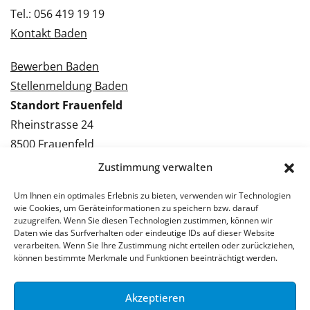
Tel.: 056 419 19 19
Kontakt Baden
Bewerben Baden
Stellenmeldung Baden
Standort Frauenfeld
Rheinstrasse 24
8500 Frauenfeld
Tel.: 052 224 09 09
Zustimmung verwalten
Kontakt Frauenfeld
Um Ihnen ein optimales Erlebnis zu bieten, verwenden wir Technologien
wie Cookies, um Geräteinformationen zu speichern bzw. darauf
Bewerben Frauenfeld
zuzugreifen. Wenn Sie diesen Technologien zustimmen, können wir
Daten wie das Surfverhalten oder eindeutige IDs auf dieser Website
Stellenmeldung Frauenfeld
verarbeiten. Wenn Sie Ihre Zustimmung nicht erteilen oder zurückziehen,
können bestimmte Merkmale und Funktionen beeinträchtigt werden.
Akzeptieren
© 2026 Stellenpartner AG