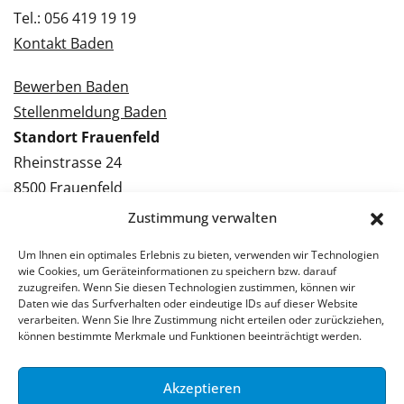
Tel.: 056 419 19 19
Kontakt Baden
Bewerben Baden
Stellenmeldung Baden
Standort Frauenfeld
Rheinstrasse 24
8500 Frauenfeld
Tel.: 052 224 09 09
Zustimmung verwalten
Kontakt Frauenfeld
Um Ihnen ein optimales Erlebnis zu bieten, verwenden wir Technologien
wie Cookies, um Geräteinformationen zu speichern bzw. darauf
Bewerben Frauenfeld
zuzugreifen. Wenn Sie diesen Technologien zustimmen, können wir
Daten wie das Surfverhalten oder eindeutige IDs auf dieser Website
Stellenmeldung Frauenfeld
verarbeiten. Wenn Sie Ihre Zustimmung nicht erteilen oder zurückziehen,
können bestimmte Merkmale und Funktionen beeinträchtigt werden.
Akzeptieren
© 2026 Stellenpartner AG