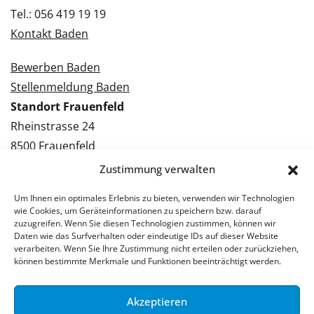
Tel.: 056 419 19 19
Kontakt Baden
Bewerben Baden
Stellenmeldung Baden
Standort Frauenfeld
Rheinstrasse 24
8500 Frauenfeld
Tel.: 052 224 09 09
Zustimmung verwalten
Kontakt Frauenfeld
Um Ihnen ein optimales Erlebnis zu bieten, verwenden wir Technologien
wie Cookies, um Geräteinformationen zu speichern bzw. darauf
Bewerben Frauenfeld
zuzugreifen. Wenn Sie diesen Technologien zustimmen, können wir
Daten wie das Surfverhalten oder eindeutige IDs auf dieser Website
Stellenmeldung Frauenfeld
verarbeiten. Wenn Sie Ihre Zustimmung nicht erteilen oder zurückziehen,
können bestimmte Merkmale und Funktionen beeinträchtigt werden.
Akzeptieren
© 2026 Stellenpartner AG