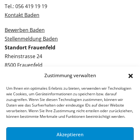
Tel.: 056 419 19 19
Kontakt Baden
Bewerben Baden
Stellenmeldung Baden
Standort Frauenfeld
Rheinstrasse 24
8500 Frauenfeld
Tel.: 052 224 09 09
Zustimmung verwalten
Kontakt Frauenfeld
Um Ihnen ein optimales Erlebnis zu bieten, verwenden wir Technologien
wie Cookies, um Geräteinformationen zu speichern bzw. darauf
Bewerben Frauenfeld
zuzugreifen. Wenn Sie diesen Technologien zustimmen, können wir
Daten wie das Surfverhalten oder eindeutige IDs auf dieser Website
Stellenmeldung Frauenfeld
verarbeiten. Wenn Sie Ihre Zustimmung nicht erteilen oder zurückziehen,
können bestimmte Merkmale und Funktionen beeinträchtigt werden.
Akzeptieren
© 2026 Stellenpartner AG