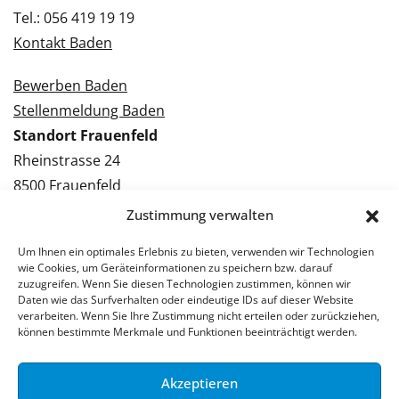
Tel.: 056 419 19 19
Kontakt Baden
Bewerben Baden
Stellenmeldung Baden
Standort Frauenfeld
Rheinstrasse 24
8500 Frauenfeld
Tel.: 052 224 09 09
Zustimmung verwalten
Kontakt Frauenfeld
Um Ihnen ein optimales Erlebnis zu bieten, verwenden wir Technologien
wie Cookies, um Geräteinformationen zu speichern bzw. darauf
Bewerben Frauenfeld
zuzugreifen. Wenn Sie diesen Technologien zustimmen, können wir
Daten wie das Surfverhalten oder eindeutige IDs auf dieser Website
Stellenmeldung Frauenfeld
verarbeiten. Wenn Sie Ihre Zustimmung nicht erteilen oder zurückziehen,
können bestimmte Merkmale und Funktionen beeinträchtigt werden.
Akzeptieren
© 2026 Stellenpartner AG