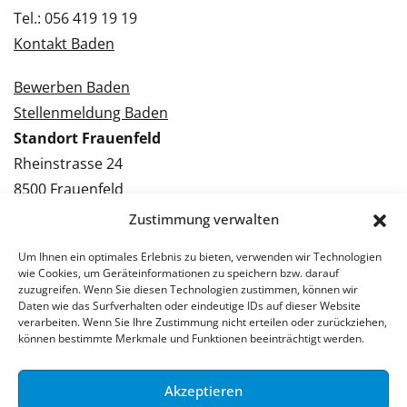
Tel.: 056 419 19 19
Kontakt Baden
Bewerben Baden
Stellenmeldung Baden
Standort Frauenfeld
Rheinstrasse 24
8500 Frauenfeld
Tel.: 052 224 09 09
Zustimmung verwalten
Kontakt Frauenfeld
Um Ihnen ein optimales Erlebnis zu bieten, verwenden wir Technologien
wie Cookies, um Geräteinformationen zu speichern bzw. darauf
Bewerben Frauenfeld
zuzugreifen. Wenn Sie diesen Technologien zustimmen, können wir
Daten wie das Surfverhalten oder eindeutige IDs auf dieser Website
Stellenmeldung Frauenfeld
verarbeiten. Wenn Sie Ihre Zustimmung nicht erteilen oder zurückziehen,
können bestimmte Merkmale und Funktionen beeinträchtigt werden.
Akzeptieren
© 2026 Stellenpartner AG