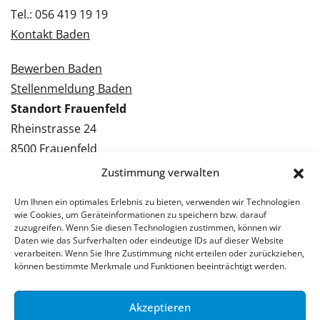
Tel.: 056 419 19 19
Kontakt Baden
Bewerben Baden
Stellenmeldung Baden
Standort Frauenfeld
Rheinstrasse 24
8500 Frauenfeld
Tel.: 052 224 09 09
Zustimmung verwalten
Kontakt Frauenfeld
Um Ihnen ein optimales Erlebnis zu bieten, verwenden wir Technologien
wie Cookies, um Geräteinformationen zu speichern bzw. darauf
Bewerben Frauenfeld
zuzugreifen. Wenn Sie diesen Technologien zustimmen, können wir
Daten wie das Surfverhalten oder eindeutige IDs auf dieser Website
Stellenmeldung Frauenfeld
verarbeiten. Wenn Sie Ihre Zustimmung nicht erteilen oder zurückziehen,
können bestimmte Merkmale und Funktionen beeinträchtigt werden.
Akzeptieren
© 2026 Stellenpartner AG