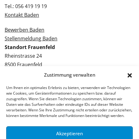
Tel.: 056 419 19 19
Kontakt Baden
Bewerben Baden
Stellenmeldung Baden
Standort Frauenfeld
Rheinstrasse 24
8500 Frauenfeld
Tel.: 052 224 09 09
Zustimmung verwalten
Kontakt Frauenfeld
Um Ihnen ein optimales Erlebnis zu bieten, verwenden wir Technologien
wie Cookies, um Geräteinformationen zu speichern bzw. darauf
Bewerben Frauenfeld
zuzugreifen. Wenn Sie diesen Technologien zustimmen, können wir
Daten wie das Surfverhalten oder eindeutige IDs auf dieser Website
Stellenmeldung Frauenfeld
verarbeiten. Wenn Sie Ihre Zustimmung nicht erteilen oder zurückziehen,
können bestimmte Merkmale und Funktionen beeinträchtigt werden.
Akzeptieren
© 2026 Stellenpartner AG