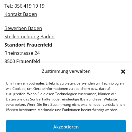
Tel.: 056 419 19 19
Kontakt Baden
Bewerben Baden
Stellenmeldung Baden
Standort Frauenfeld
Rheinstrasse 24
8500 Frauenfeld
Tel.: 052 224 09 09
Zustimmung verwalten
Kontakt Frauenfeld
Um Ihnen ein optimales Erlebnis zu bieten, verwenden wir Technologien
wie Cookies, um Geräteinformationen zu speichern bzw. darauf
Bewerben Frauenfeld
zuzugreifen. Wenn Sie diesen Technologien zustimmen, können wir
Daten wie das Surfverhalten oder eindeutige IDs auf dieser Website
Stellenmeldung Frauenfeld
verarbeiten. Wenn Sie Ihre Zustimmung nicht erteilen oder zurückziehen,
können bestimmte Merkmale und Funktionen beeinträchtigt werden.
Akzeptieren
© 2026 Stellenpartner AG