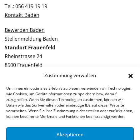
Tel.: 056 419 19 19
Kontakt Baden
Bewerben Baden
Stellenmeldung Baden
Standort Frauenfeld
Rheinstrasse 24
8500 Frauenfeld
Tel.: 052 224 09 09
Zustimmung verwalten
Kontakt Frauenfeld
Um Ihnen ein optimales Erlebnis zu bieten, verwenden wir Technologien
wie Cookies, um Geräteinformationen zu speichern bzw. darauf
Bewerben Frauenfeld
zuzugreifen. Wenn Sie diesen Technologien zustimmen, können wir
Daten wie das Surfverhalten oder eindeutige IDs auf dieser Website
Stellenmeldung Frauenfeld
verarbeiten. Wenn Sie Ihre Zustimmung nicht erteilen oder zurückziehen,
können bestimmte Merkmale und Funktionen beeinträchtigt werden.
Akzeptieren
© 2026 Stellenpartner AG