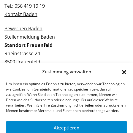
Tel.: 056 419 19 19
Kontakt Baden
Bewerben Baden
Stellenmeldung Baden
Standort Frauenfeld
Rheinstrasse 24
8500 Frauenfeld
Tel.: 052 224 09 09
Zustimmung verwalten
Kontakt Frauenfeld
Um Ihnen ein optimales Erlebnis zu bieten, verwenden wir Technologien
wie Cookies, um Geräteinformationen zu speichern bzw. darauf
Bewerben Frauenfeld
zuzugreifen. Wenn Sie diesen Technologien zustimmen, können wir
Daten wie das Surfverhalten oder eindeutige IDs auf dieser Website
Stellenmeldung Frauenfeld
verarbeiten. Wenn Sie Ihre Zustimmung nicht erteilen oder zurückziehen,
können bestimmte Merkmale und Funktionen beeinträchtigt werden.
Akzeptieren
© 2026 Stellenpartner AG