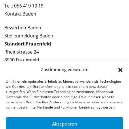
Tel.: 056 419 19 19
Kontakt Baden
Bewerben Baden
Stellenmeldung Baden
Standort Frauenfeld
Rheinstrasse 24
8500 Frauenfeld
Tel.: 052 224 09 09
Zustimmung verwalten
Kontakt Frauenfeld
Um Ihnen ein optimales Erlebnis zu bieten, verwenden wir Technologien
wie Cookies, um Geräteinformationen zu speichern bzw. darauf
Bewerben Frauenfeld
zuzugreifen. Wenn Sie diesen Technologien zustimmen, können wir
Daten wie das Surfverhalten oder eindeutige IDs auf dieser Website
Stellenmeldung Frauenfeld
verarbeiten. Wenn Sie Ihre Zustimmung nicht erteilen oder zurückziehen,
können bestimmte Merkmale und Funktionen beeinträchtigt werden.
Akzeptieren
© 2026 Stellenpartner AG