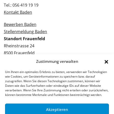
Tel.: 056 419 19 19
Kontakt Baden
Bewerben Baden
Stellenmeldung Baden
Standort Frauenfeld
Rheinstrasse 24
8500 Frauenfeld
Tel.: 052 224 09 09
Zustimmung verwalten
Kontakt Frauenfeld
Um Ihnen ein optimales Erlebnis zu bieten, verwenden wir Technologien
wie Cookies, um Geräteinformationen zu speichern bzw. darauf
Bewerben Frauenfeld
zuzugreifen. Wenn Sie diesen Technologien zustimmen, können wir
Daten wie das Surfverhalten oder eindeutige IDs auf dieser Website
Stellenmeldung Frauenfeld
verarbeiten. Wenn Sie Ihre Zustimmung nicht erteilen oder zurückziehen,
können bestimmte Merkmale und Funktionen beeinträchtigt werden.
Akzeptieren
© 2026 Stellenpartner AG