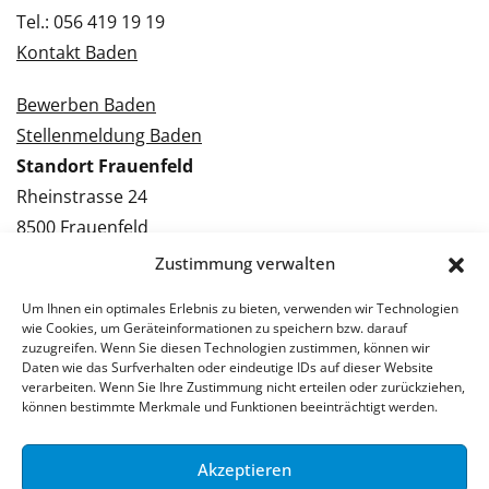
Tel.: 056 419 19 19
Kontakt Baden
Bewerben Baden
Stellenmeldung Baden
Standort Frauenfeld
Rheinstrasse 24
8500 Frauenfeld
Tel.: 052 224 09 09
Zustimmung verwalten
Kontakt Frauenfeld
Um Ihnen ein optimales Erlebnis zu bieten, verwenden wir Technologien
wie Cookies, um Geräteinformationen zu speichern bzw. darauf
Bewerben Frauenfeld
zuzugreifen. Wenn Sie diesen Technologien zustimmen, können wir
Daten wie das Surfverhalten oder eindeutige IDs auf dieser Website
Stellenmeldung Frauenfeld
verarbeiten. Wenn Sie Ihre Zustimmung nicht erteilen oder zurückziehen,
können bestimmte Merkmale und Funktionen beeinträchtigt werden.
Akzeptieren
© 2026 Stellenpartner AG