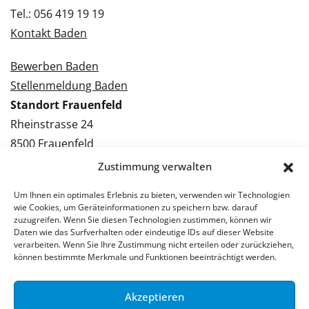
Tel.: 056 419 19 19
Kontakt Baden
Bewerben Baden
Stellenmeldung Baden
Standort Frauenfeld
Rheinstrasse 24
8500 Frauenfeld
Tel.: 052 224 09 09
Zustimmung verwalten
Kontakt Frauenfeld
Um Ihnen ein optimales Erlebnis zu bieten, verwenden wir Technologien
wie Cookies, um Geräteinformationen zu speichern bzw. darauf
Bewerben Frauenfeld
zuzugreifen. Wenn Sie diesen Technologien zustimmen, können wir
Daten wie das Surfverhalten oder eindeutige IDs auf dieser Website
Stellenmeldung Frauenfeld
verarbeiten. Wenn Sie Ihre Zustimmung nicht erteilen oder zurückziehen,
können bestimmte Merkmale und Funktionen beeinträchtigt werden.
Akzeptieren
© 2026 Stellenpartner AG