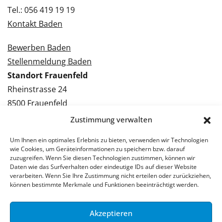
Tel.: 056 419 19 19
Kontakt Baden
Bewerben Baden
Stellenmeldung Baden
Standort Frauenfeld
Rheinstrasse 24
8500 Frauenfeld
Tel.: 052 224 09 09
Zustimmung verwalten
Kontakt Frauenfeld
Um Ihnen ein optimales Erlebnis zu bieten, verwenden wir Technologien
wie Cookies, um Geräteinformationen zu speichern bzw. darauf
Bewerben Frauenfeld
zuzugreifen. Wenn Sie diesen Technologien zustimmen, können wir
Daten wie das Surfverhalten oder eindeutige IDs auf dieser Website
Stellenmeldung Frauenfeld
verarbeiten. Wenn Sie Ihre Zustimmung nicht erteilen oder zurückziehen,
können bestimmte Merkmale und Funktionen beeinträchtigt werden.
Akzeptieren
© 2026 Stellenpartner AG