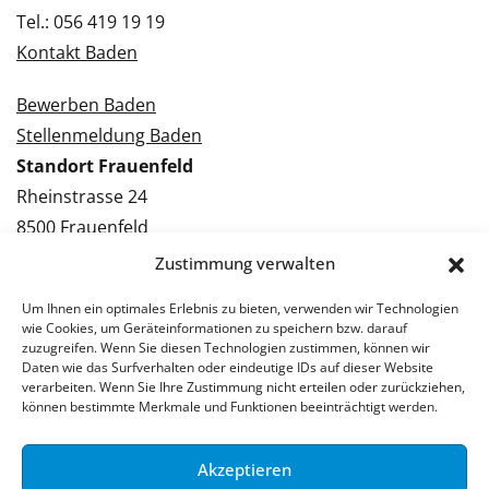
Tel.: 056 419 19 19
Kontakt Baden
Bewerben Baden
Stellenmeldung Baden
Standort Frauenfeld
Rheinstrasse 24
8500 Frauenfeld
Tel.: 052 224 09 09
Zustimmung verwalten
Kontakt Frauenfeld
Um Ihnen ein optimales Erlebnis zu bieten, verwenden wir Technologien
wie Cookies, um Geräteinformationen zu speichern bzw. darauf
Bewerben Frauenfeld
zuzugreifen. Wenn Sie diesen Technologien zustimmen, können wir
Daten wie das Surfverhalten oder eindeutige IDs auf dieser Website
Stellenmeldung Frauenfeld
verarbeiten. Wenn Sie Ihre Zustimmung nicht erteilen oder zurückziehen,
können bestimmte Merkmale und Funktionen beeinträchtigt werden.
Akzeptieren
© 2026 Stellenpartner AG