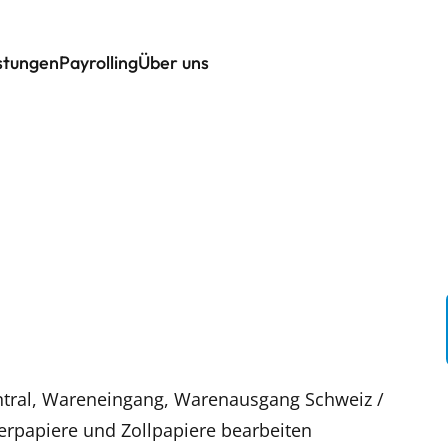
istungen
Payrolling
Über uns
ntral, Wareneingang, Warenausgang Schweiz /
erpapiere und Zollpapiere bearbeiten