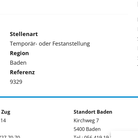
Stellenart
Temporär- oder Festanstellung
Region
Baden
Referenz
9329
 Zug
Standort Baden
 14
Kirchweg 7
5400 Baden
 727 70 70
Tel.: 056 419 19 19