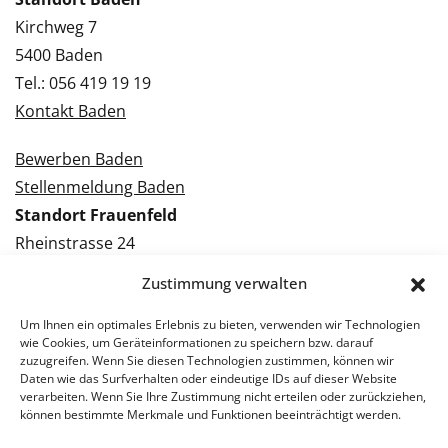
Kirchweg 7
5400 Baden
Tel.: 056 419 19 19
Kontakt Baden
Bewerben Baden
Stellenmeldung Baden
Standort Frauenfeld
Rheinstrasse 24
8500 Frauenfeld
Zustimmung verwalten
Tel.: 052 224 09 09
Kontakt Frauenfeld
Um Ihnen ein optimales Erlebnis zu bieten, verwenden wir Technologien
wie Cookies, um Geräteinformationen zu speichern bzw. darauf
zuzugreifen. Wenn Sie diesen Technologien zustimmen, können wir
Bewerben Frauenfeld
Daten wie das Surfverhalten oder eindeutige IDs auf dieser Website
verarbeiten. Wenn Sie Ihre Zustimmung nicht erteilen oder zurückziehen,
Stellenmeldung Frauenfeld
können bestimmte Merkmale und Funktionen beeinträchtigt werden.