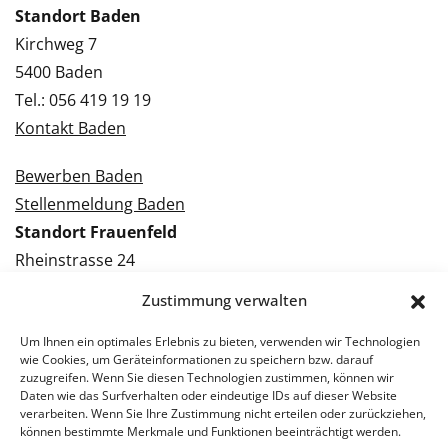
Standort Baden
Kirchweg 7
5400 Baden
Tel.: 056 419 19 19
Kontakt Baden
Bewerben Baden
Stellenmeldung Baden
Standort Frauenfeld
Rheinstrasse 24
8500 Frauenfeld
Zustimmung verwalten
Tel.: 052 224 09 09
Kontakt Frauenfeld
Um Ihnen ein optimales Erlebnis zu bieten, verwenden wir Technologien
wie Cookies, um Geräteinformationen zu speichern bzw. darauf
zuzugreifen. Wenn Sie diesen Technologien zustimmen, können wir
Bewerben Frauenfeld
Daten wie das Surfverhalten oder eindeutige IDs auf dieser Website
verarbeiten. Wenn Sie Ihre Zustimmung nicht erteilen oder zurückziehen,
Stellenmeldung Frauenfeld
können bestimmte Merkmale und Funktionen beeinträchtigt werden.