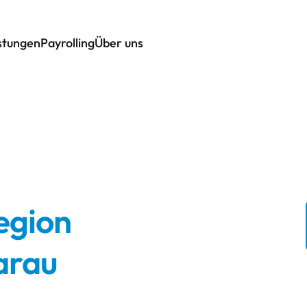
istungen
Payrolling
Über uns
egion
arau