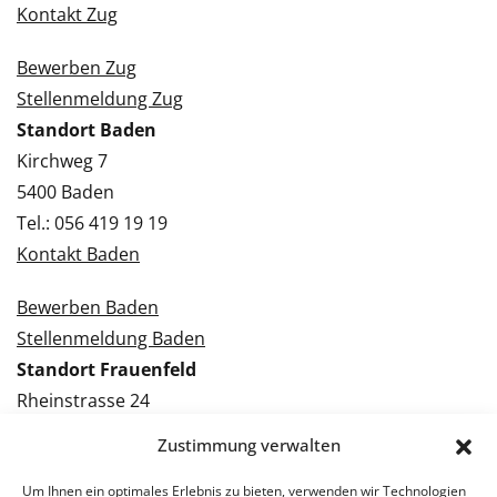
Kontakt Zug
Bewerben Zug
Stellenmeldung Zug
Standort Baden
Kirchweg 7
5400 Baden
Tel.: 056 419 19 19
Kontakt Baden
Bewerben Baden
Stellenmeldung Baden
Standort Frauenfeld
Rheinstrasse 24
8500 Frauenfeld
Zustimmung verwalten
Tel.: 052 224 09 09
Kontakt Frauenfeld
Um Ihnen ein optimales Erlebnis zu bieten, verwenden wir Technologien