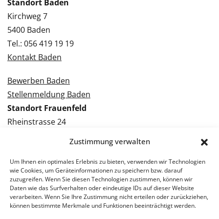
Standort Baden
Kirchweg 7
5400 Baden
Tel.: 056 419 19 19
Kontakt Baden
Bewerben Baden
Stellenmeldung Baden
Standort Frauenfeld
Rheinstrasse 24
8500 Frauenfeld
Zustimmung verwalten
Tel.: 052 224 09 09
Kontakt Frauenfeld
Um Ihnen ein optimales Erlebnis zu bieten, verwenden wir Technologien
wie Cookies, um Geräteinformationen zu speichern bzw. darauf
zuzugreifen. Wenn Sie diesen Technologien zustimmen, können wir
Bewerben Frauenfeld
Daten wie das Surfverhalten oder eindeutige IDs auf dieser Website
verarbeiten. Wenn Sie Ihre Zustimmung nicht erteilen oder zurückziehen,
Stellenmeldung Frauenfeld
können bestimmte Merkmale und Funktionen beeinträchtigt werden.