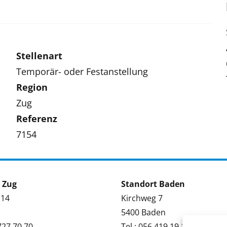
Stellenart
Temporär- oder Festanstellung
Region
Zug
Referenz
7154
 Zug
Standort Baden
 14
Kirchweg 7
5400 Baden
 727 70 70
Tel.: 056 419 19 19