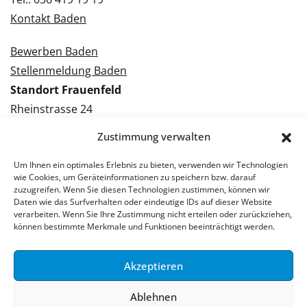
Kontakt Baden
Bewerben Baden
Stellenmeldung Baden
Standort Frauenfeld
Rheinstrasse 24
8500 Frauenfeld
Zustimmung verwalten
Tel.: 052 224 09 09
Kontakt Frauenfeld
Um Ihnen ein optimales Erlebnis zu bieten, verwenden wir Technologien
wie Cookies, um Geräteinformationen zu speichern bzw. darauf
zuzugreifen. Wenn Sie diesen Technologien zustimmen, können wir
Bewerben Frauenfeld
Daten wie das Surfverhalten oder eindeutige IDs auf dieser Website
verarbeiten. Wenn Sie Ihre Zustimmung nicht erteilen oder zurückziehen,
Stellenmeldung Frauenfeld
können bestimmte Merkmale und Funktionen beeinträchtigt werden.
Akzeptieren
© 2026 Stellenpartner AG
Ablehnen
Impressum
Datenschutzerklärung