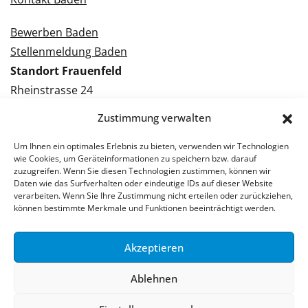
Bewerben Baden
Stellenmeldung Baden
Standort Frauenfeld
Rheinstrasse 24
8500 Frauenfeld
Zustimmung verwalten
Tel.: 052 224 09 09
Kontakt Frauenfeld
Um Ihnen ein optimales Erlebnis zu bieten, verwenden wir Technologien
wie Cookies, um Geräteinformationen zu speichern bzw. darauf
zuzugreifen. Wenn Sie diesen Technologien zustimmen, können wir
Bewerben Frauenfeld
Daten wie das Surfverhalten oder eindeutige IDs auf dieser Website
verarbeiten. Wenn Sie Ihre Zustimmung nicht erteilen oder zurückziehen,
Stellenmeldung Frauenfeld
können bestimmte Merkmale und Funktionen beeinträchtigt werden.
Akzeptieren
© 2026 Stellenpartner AG
Ablehnen
Impressum
Datenschutzerklärung