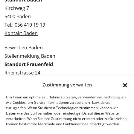
Kirchweg 7
5400 Baden
Tel.: 056 419 19 19
Kontakt Baden
Bewerben Baden
Stellenmeldung Baden
Standort Frauenfeld
Rheinstrasse 24
8500 Frauenfeld
Zustimmung verwalten
Tel.: 052 224 09 09
Kontakt Frauenfeld
Um Ihnen ein optimales Erlebnis zu bieten, verwenden wir Technologien
wie Cookies, um Geräteinformationen zu speichern bzw. darauf
zuzugreifen. Wenn Sie diesen Technologien zustimmen, können wir
Bewerben Frauenfeld
Daten wie das Surfverhalten oder eindeutige IDs auf dieser Website
verarbeiten. Wenn Sie Ihre Zustimmung nicht erteilen oder zurückziehen,
Stellenmeldung Frauenfeld
können bestimmte Merkmale und Funktionen beeinträchtigt werden.