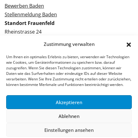
Bewerben Baden
Stellenmeldung Baden
Standort Frauenfeld
Rheinstrasse 24
8500 Frauenfeld
Zustimmung verwalten
Tel.: 052 224 09 09
Kontakt Frauenfeld
Um Ihnen ein optimales Erlebnis zu bieten, verwenden wir Technologien
wie Cookies, um Geräteinformationen zu speichern bzw. darauf
zuzugreifen. Wenn Sie diesen Technologien zustimmen, können wir
Bewerben Frauenfeld
Daten wie das Surfverhalten oder eindeutige IDs auf dieser Website
verarbeiten. Wenn Sie Ihre Zustimmung nicht erteilen oder zurückziehen,
Stellenmeldung Frauenfeld
können bestimmte Merkmale und Funktionen beeinträchtigt werden.
Akzeptieren
© 2026 Stellenpartner AG
Ablehnen
Impressum
Datenschutzerklärung
Einstellungen ansehen